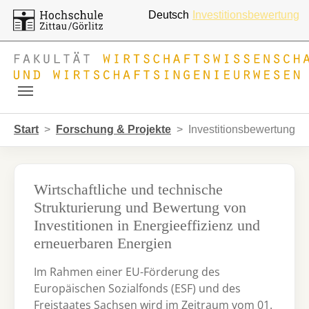
Deutsch
Investitionsbewertung
Skip to main navigation
Zum Hauptinhalt springen
Skip to page footer
Sie sind hier:
Start
Forschung & Projekte
Investitionsbewertung
Wirtschaftliche und technische
Strukturierung und Bewertung von
Investitionen in Energieeffizienz und
erneuerbaren Energien
Im Rahmen einer EU-Förderung des
Europäischen Sozialfonds (ESF) und des
Freistaates Sachsen wird im Zeitraum vom 01.