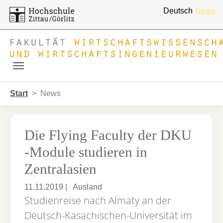
Deutsch
News
Skip to main navigation
Zum Hauptinhalt springen
Skip to page footer
Sie sind hier:
Start
News
Die Flying Faculty der DKU
-Module studieren in
Zentralasien
11.11.2019
|
Ausland
Studienreise nach Almaty an der
Deutsch-Kasachischen-Universität im