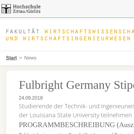
Skip to main navigation
Zum Hauptinhalt springen
Skip to page footer
Sie sind hier:
Start
News
Fulbright Germany Sti
24.09.2018
Studierende der Technik- und Ingenieurw
der Louisiana State University teilnehmen
PROGRAMMBESCHREIBUNG (Ausz