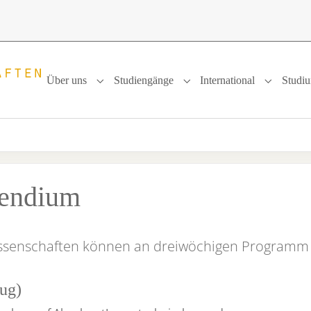
Über uns
Studiengänge
International
Studi
Submenu for "Über uns"
Submenu for "Studiengänge
Submenu f
pendium
issenschaften können an dreiwöchigen Programm
ug)