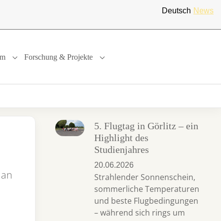
Deutsch
News
um
Forschung & Projekte
"
or "International"
Submenu for "Studium"
Submenu for "Forschung & Projekte"
5. Flugtag in Görlitz – ein
Highlight des
Studienjahres
20.06.2026
 an
Strahlender Sonnenschein,
sommerliche Temperaturen
und beste Flugbedingungen
– während sich rings um