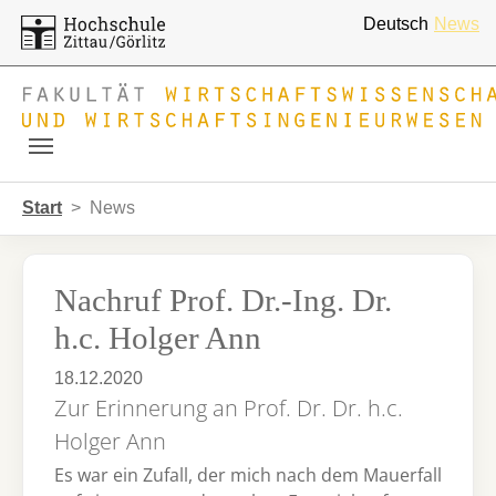
Deutsch
News
Skip to main navigation
Zum Hauptinhalt springen
Skip to page footer
Sie sind hier:
Start
News
Nachruf Prof. Dr.-Ing. Dr.
h.c. Holger Ann
18.12.2020
Zur Erinnerung an Prof. Dr. Dr. h.c.
Holger Ann
Es war ein Zufall, der mich nach dem Mauerfall