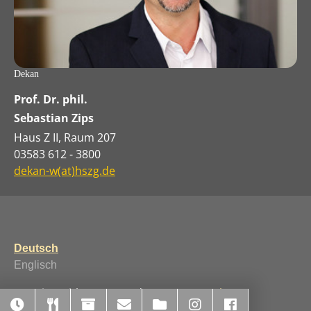
Dekan
Prof. Dr. phil.
Sebastian Zips
Haus Z II, Raum 207
03583 612 - 3800
dekan-w(at)hszg.de
Deutsch
Englisch
Running with
TYPO3
and
Bootstrap Package
.