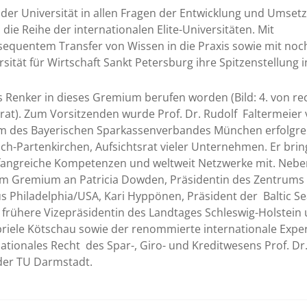
er Universität in allen Fragen der Entwicklung und Umset
ie Reihe der internationalen Elite-Universitäten. Mit
sequentem Transfer von Wissen in die Praxis sowie mit noc
rsität für Wirtschaft Sankt Petersburg ihre Spitzenstellung i
s Renker in dieses Gremium berufen worden (Bild: 4. von re
orat). Zum Vorsitzenden wurde Prof. Dr. Rudolf Faltermeier
um des Bayerischen Sparkassenverbandes München erfolgre
ch-Partenkirchen, Aufsichtsrat vieler Unternehmen. Er brin
umfangreiche Kompetenzen und weltweit Netzwerke mit. Neb
em Gremium an Patricia Dowden, Präsidentin des Zentrums 
Philadelphia/USA, Kari Hyppönen, Präsident der Baltic Se
frühere Vizepräsidentin des Landtages Schleswig-Holstein
iele Kötschau sowie der renommierte internationale Expe
nationales Recht des Spar-, Giro- und Kreditwesens Prof. Dr.
 der TU Darmstadt.