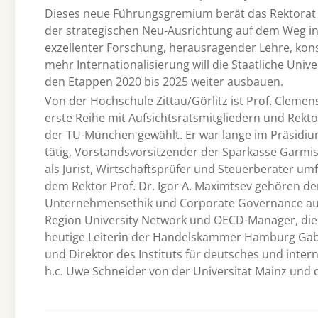
Dieses neue Führungsgremium berät das Rektorat d
der strategischen Neu-Ausrichtung auf dem Weg in d
exzellenter Forschung, herausragender Lehre, kon
mehr Internationalisierung will die Staatliche Unive
den Etappen 2020 bis 2025 weiter ausbauen.
Von der Hochschule Zittau/Görlitz ist Prof. Clemen
erste Reihe mit Aufsichtsratsmitgliedern und Rekt
der TU-München gewählt. Er war lange im Präsidi
tätig, Vorstandsvorsitzender der Sparkasse Garmis
als Jurist, Wirtschaftsprüfer und Steuerberater 
dem Rektor Prof. Dr. Igor A. Maximtsev gehören d
Unternehmensethik und Corporate Governance aus 
Region University Network und OECD-Manager, die 
heutige Leiterin der Handelskammer Hamburg Gabr
und Direktor des Instituts für deutsches und inter
h.c. Uwe Schneider von der Universität Mainz und