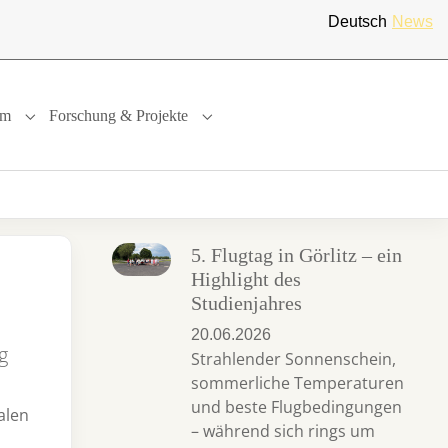
Deutsch
News
um
Forschung & Projekte
"
or "International"
Submenu for "Studium"
Submenu for "Forschung & Projekte"
5. Flugtag in Görlitz – ein
Highlight des
Studienjahres
20.06.2026
g
Strahlender Sonnenschein,
sommerliche Temperaturen
und beste Flugbedingungen
alen
– während sich rings um