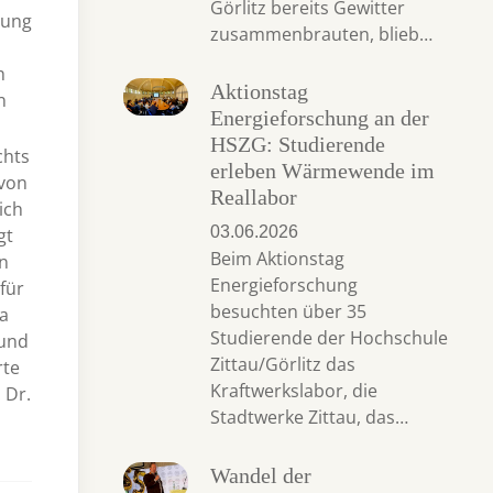
Görlitz bereits Gewitter
zung
zusammenbrauten, blieb…
h
Aktionstag
n
Energieforschung an der
HSZG: Studierende
chts
erleben Wärmewende im
 von
Reallabor
ich
03.06.2026
gt
Beim Aktionstag
en
Energieforschung
für
besuchten über 35
a
Studierende der Hochschule
 und
Zittau/Görlitz das
rte
Kraftwerkslabor, die
 Dr.
Stadtwerke Zittau, das…
Wandel der