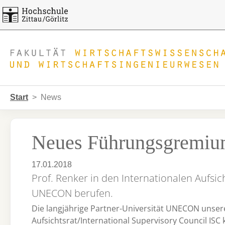
Skip to main navigation
Zum Hauptinhalt springen
Skip to page footer
Sie sind hier:
Start
News
Neues Führungsgremi
17.01.2018
Prof. Renker in den Internationalen Aufsic
UNECON berufen.
Die langjährige Partner-Universität UNECON unsere
Aufsichtsrat/International Supervisory Council ISC k