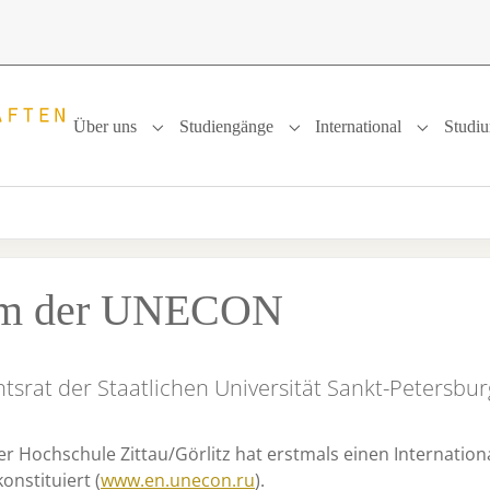
Über uns
Studiengänge
International
Studi
Submenu for "Über uns"
Submenu for "Studiengänge
Submenu f
um der UNECON
htsrat der Staatlichen Universität Sankt-Petersbur
r Hochschule Zittau/Görlitz hat erstmals einen Internation
onstituiert (
www.en.unecon.ru
).