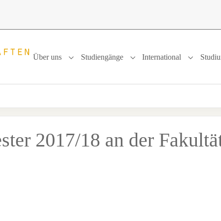
Über uns
Studiengänge
International
Studi
Submenu for "Über uns"
Submenu for "Studiengänge
Submenu f
ster 2017/18 an der Fakultä