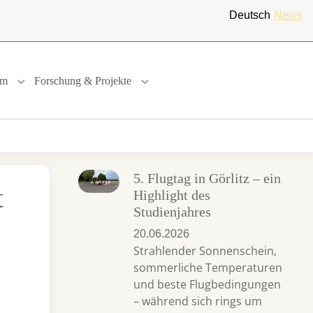
Deutsch
News
um
Forschung & Projekte
"
or "International"
Submenu for "Studium"
Submenu for "Forschung & Projekte"
5. Flugtag in Görlitz – ein
t
Highlight des
Studienjahres
20.06.2026
Strahlender Sonnenschein,
sommerliche Temperaturen
und beste Flugbedingungen
– während sich rings um