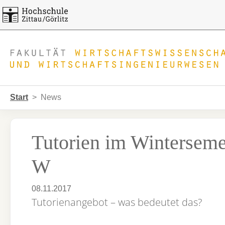
Skip to main navigation
Zum Hauptinhalt springen
Skip to page footer
Sie sind hier:
Start
News
Tutorien im Winterseme
W
08.11.2017
Tutorienangebot – was bedeutet das?