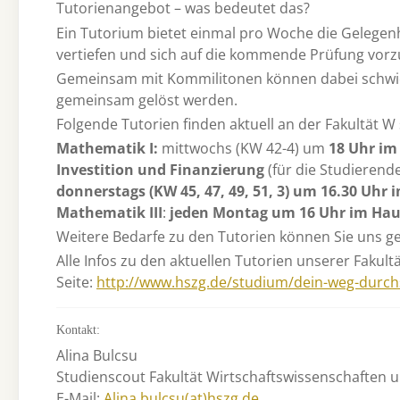
Tutorienangebot – was bedeutet das?
Ein Tutorium bietet einmal pro Woche die Gelegenh
vertiefen und sich auf die kommende Prüfung vorz
Gemeinsam mit Kommilitonen können dabei schwier
gemeinsam gelöst werden.
Folgende Tutorien finden aktuell an der Fakultät W 
Mathematik I:
mittwochs (KW 42-4) um
18 Uhr im 
Investition und Finanzierung
(für die Studierend
donnerstags (KW 45, 47, 49, 51, 3) um 16.30 Uhr i
Mathematik III
:
jeden Montag um
16 Uhr im Hau
Weitere Bedarfe zu den Tutorien können Sie uns 
Alle Infos zu den aktuellen Tutorien unserer Fakult
Seite:
http://www.hszg.de/studium/dein-weg-durch
Kontakt:
Alina Bulcsu
Studienscout Fakultät Wirtschaftswissenschaften 
E-Mail:
Alina.bulcsu(at)hszg.de