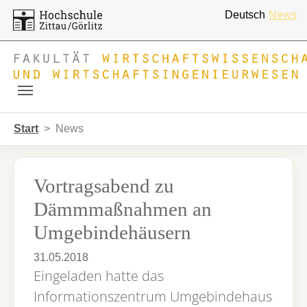
Deutsch
News
Skip to main navigation
Zum Hauptinhalt springen
Skip to page footer
Sie sind hier:
Start
News
Vortragsabend zu
Dämmmaßnahmen an
Umgebindehäusern
31.05.2018
Eingeladen hatte das
Informationszentrum Umgebindehaus