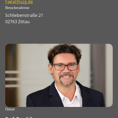
f-w(at)hszg.de
Besucheradresse
Schliebenstraße 21
02763 Zittau
Dekan