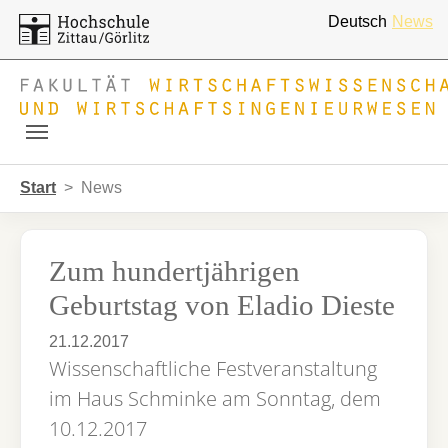
Deutsch
News
Skip to main navigation
Zum Hauptinhalt springen
Skip to page footer
Sie sind hier:
Start
News
Zum hundertjährigen
Geburtstag von Eladio Dieste
21.12.2017
Wissenschaftliche Festveranstaltung
im Haus Schminke am Sonntag, dem
10.12.2017