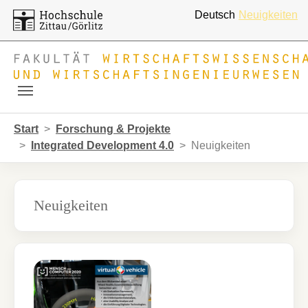
Deutsch
Neuigkeiten
Skip to main navigation
Zum Hauptinhalt springen
Skip to page footer
Sie sind hier:
Start
Forschung & Projekte
Integrated Development 4.0
Neuigkeiten
Neuigkeiten
Show larger version for: