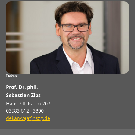
Dekan
Prof. Dr. phil.
Sebastian Zips
Haus Z II, Raum 207
03583 612 - 3800
dekan-w(at)hszg.de