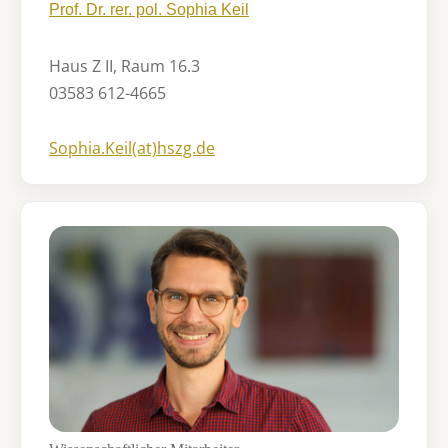
Prof. Dr. rer. pol. Sophia Keil
Haus Z II, Raum 16.3
03583 612-4665
Sophia.Keil(at)hszg.de