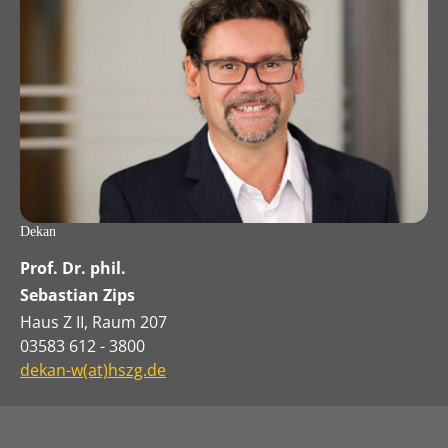
Dekan
Prof. Dr. phil.
Sebastian Zips
Haus Z II, Raum 207
03583 612 - 3800
dekan-w(at)hszg.de