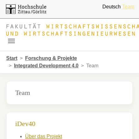
Deutsch
Team
Skip to main navigation
Zum Hauptinhalt springen
Skip to page footer
Sie sind hier:
Start
Forschung & Projekte
Integrated Development 4.0
Team
Team
iDev40
Über das Projekt