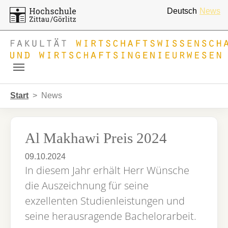
Deutsch
News
Skip to main navigation
Zum Hauptinhalt springen
Skip to page footer
Sie sind hier:
Start
News
Al Makhawi Preis 2024
09.10.2024
In diesem Jahr erhält Herr Wünsche
die Auszeichnung für seine
exzellenten Studienleistungen und
seine herausragende Bachelorarbeit.