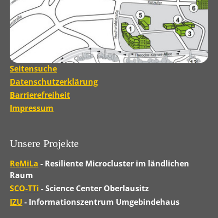
Seitensuche
Datenschutzerklärung
Barrierefreiheit
Impressum
Unsere Projekte
ReMiLa
- Resiliente Microcluster im ländlichen
Raum
SCO-TTi
- Science Center Oberlausitz
IZU
- Informationszentrum Umgebindehaus