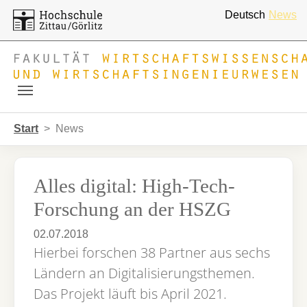
Deutsch
News
Skip to main navigation
Zum Hauptinhalt springen
Skip to page footer
Sie sind hier:
Start
News
Alles digital: High-Tech-
Forschung an der HSZG
02.07.2018
Hierbei forschen 38 Partner aus sechs
Ländern an Digitalisierungsthemen.
Das Projekt läuft bis April 2021.