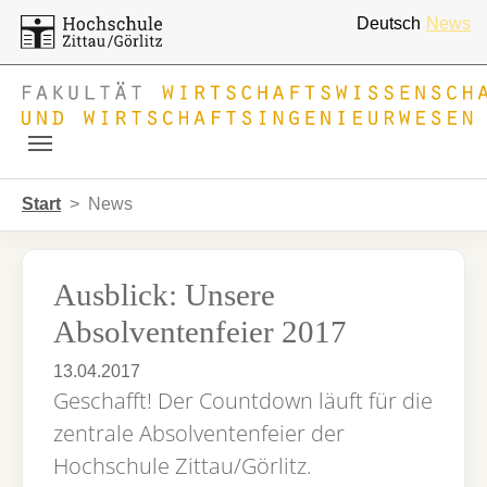
Deutsch
News
Skip to main navigation
Zum Hauptinhalt springen
Skip to page footer
Sie sind hier:
Start
News
Ausblick: Unsere
Absolventenfeier 2017
13.04.2017
Geschafft! Der Countdown läuft für die
zentrale Absolventenfeier der
Hochschule Zittau/Görlitz.