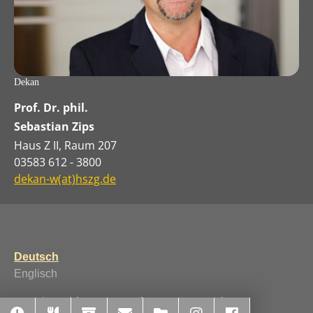
Dekan
Prof. Dr. phil.
Sebastian Zips
Haus Z II, Raum 207
03583 612 - 3800
dekan-w(at)hszg.de
Deutsch
Englisch
Running with
TYPO3
and
Bootstrap Package
.