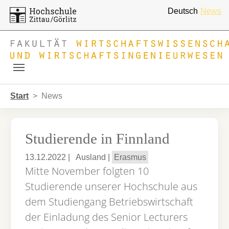
Deutsch
News
Skip to main navigation
Zum Hauptinhalt springen
Skip to page footer
Sie sind hier:
Start
News
Studierende in Finnland
13.12.2022
|
Ausland
|
Erasmus
Mitte November folgten 10
Studierende unserer Hochschule aus
dem Studiengang Betriebswirtschaft
der Einladung des Senior Lecturers