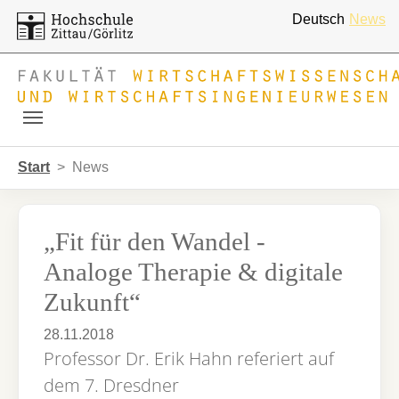
Deutsch
News
Skip to main navigation
Zum Hauptinhalt springen
Skip to page footer
Sie sind hier:
Start
News
„Fit für den Wandel -
Analoge Therapie & digitale
Zukunft“
28.11.2018
Professor Dr. Erik Hahn referiert auf
dem 7. Dresdner