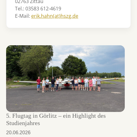
02763 Zittau
Tel.: 03583 612-4619
E-Mail:
erik.hahn(at)hszg.de
5. Flugtag in Görlitz – ein Highlight des
Studienjahres
20.06.2026