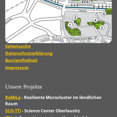
Seitensuche
Datenschutzerklärung
Barrierefreiheit
Impressum
Unsere Projekte
ReMiLa
- Resiliente Microcluster im ländlichen
Raum
SCO-TTi
- Science Center Oberlausitz