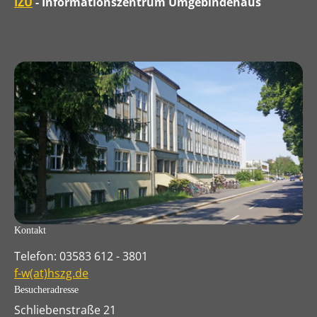
IZU
- Informationszentrum Umgebindehaus
Kontakt
Telefon: 03583 612 - 3801
f-w(at)hszg.de
Besucheradresse
Schliebenstraße 21