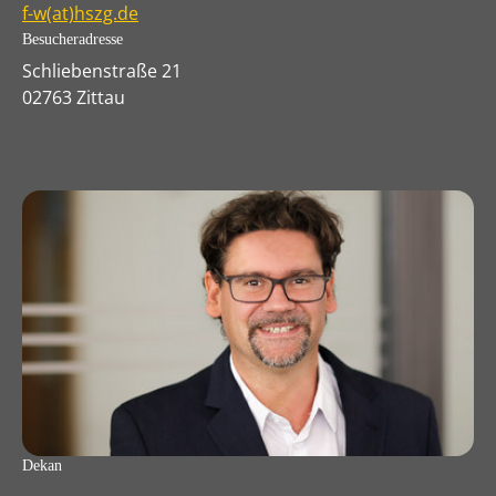
f-w(at)hszg.de
Besucheradresse
Schliebenstraße 21
02763 Zittau
Dekan