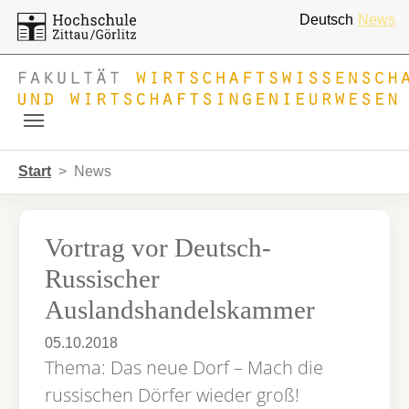
Deutsch
News
Skip to main navigation
Zum Hauptinhalt springen
Skip to page footer
Sie sind hier:
Start
News
Vortrag vor Deutsch-
Russischer
Auslandshandelskammer
05.10.2018
Thema: Das neue Dorf – Mach die
russischen Dörfer wieder groß!