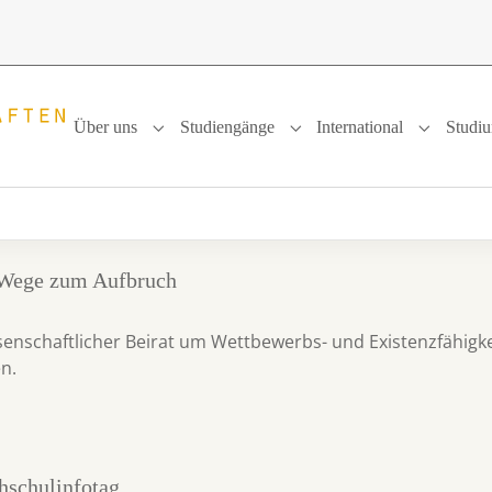
Über uns
Studiengänge
International
Studi
Submenu for "Über uns"
Submenu for "Studiengänge
Submenu f
Wege zum Aufbruch
enschaftlicher Beirat um Wettbewerbs- und Existenzfähigke
en.
schulinfotag