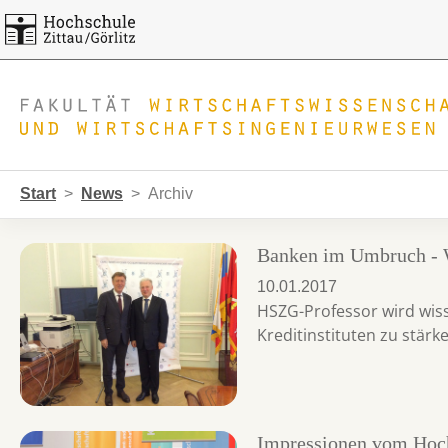
Skip to main navigation
Zum Hauptinhalt springen
Skip to page footer
Sie sind hier:
Start
News
Archiv
Banken im Umbruch - 
10.01.2017
HSZG-Professor wird wiss
Kreditinstituten zu stärk
Impressionen vom Hoch