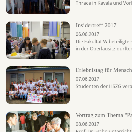
Thrace in Kavala und Vo
Insidertreff 2017
06.06.2017
Die Fakultät W beteiligt
in der Oberlausitz durft
Erlebnistag für Mensc
07.06.2017
Studenten der HSZG vera
Vortrag zum Thema "Pa
08.06.2017
Prof. Dr. Hahn unterrich