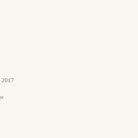
s 2017
er